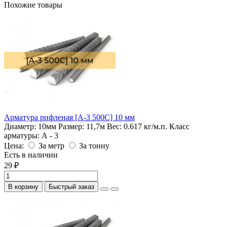
Похожие товары
Арматура рифленая [А-3 500С] 10 мм
Диаметр:
10мм
Размер:
11,7м
Вес:
0.617 кг/м.п.
Класс
арматуры:
А - 3
Цена:
За метр
За тонну
Есть в наличии
29 ₽
В корзину
Быстрый заказ