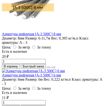
Арматура рифленая [А-3 500С] 8 мм
Диаметр:
8мм
Размер:
6-11,7м
Вес:
0.395 кг/м.п
Класс
арматуры:
А - 3
Цена:
За метр
За тонну
Есть в наличии
20 ₽
В корзину
Быстрый заказ
Арматура рифленая [А-3 500С] 6 мм
Диаметр:
6мм
Размер:
6м
Вес:
0.222 кг/м.п
Класс арматуры:
А
- 3
Цена:
За метр
За тонну
Есть в наличии
11 ₽