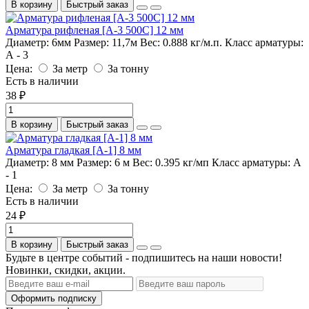
В корзину
Быстрый заказ
Арматура рифленая [А-3 500С] 12 мм
Диаметр:
6мм
Размер:
11,7м
Вес:
0.888 кг/м.п.
Класс арматуры:
А - 3
Цена:
За метр
За тонну
Есть в наличии
38 ₽
В корзину
Быстрый заказ
Арматура гладкая [А-1] 8 мм
Диаметр:
8 мм
Размер:
6 м
Вес:
0.395 кг/мп
Класс арматуры:
А
- 1
Цена:
За метр
За тонну
Есть в наличии
24 ₽
В корзину
Быстрый заказ
Будьте в центре событий - подпишитесь на наши новости!
Новинки, скидки, акции.
Оформить подписку