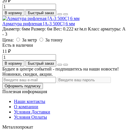
20 ₽
В корзину
Быстрый заказ
Арматура рифленая [А-3 500С] 6 мм
Диаметр:
6мм
Размер:
6м
Вес:
0.222 кг/м.п
Класс арматуры:
А
- 3
Цена:
За метр
За тонну
Есть в наличии
11 ₽
В корзину
Быстрый заказ
Будьте в центре событий - подпишитесь на наши новости!
Новинки, скидки, акции.
Оформить подписку
Полезная информация
Наши контакты
О компании
Условия Доставки
Условия Оплаты
Металлопрокат