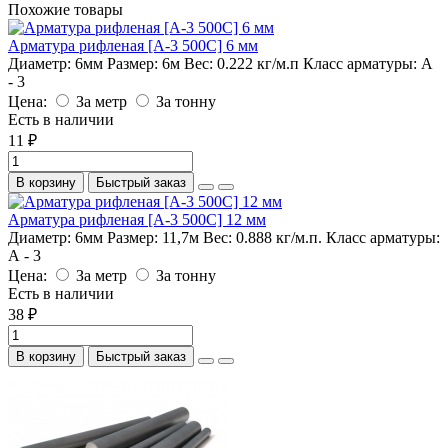
Похожие товары
Арматура рифленая [А-3 500С] 6 мм
Диаметр:
6мм
Размер:
6м
Вес:
0.222 кг/м.п
Класс арматуры:
А
- 3
Цена:
За метр
За тонну
Есть в наличии
11 ₽
В корзину
Быстрый заказ
Арматура рифленая [А-3 500С] 12 мм
Диаметр:
6мм
Размер:
11,7м
Вес:
0.888 кг/м.п.
Класс арматуры:
А - 3
Цена:
За метр
За тонну
Есть в наличии
38 ₽
В корзину
Быстрый заказ